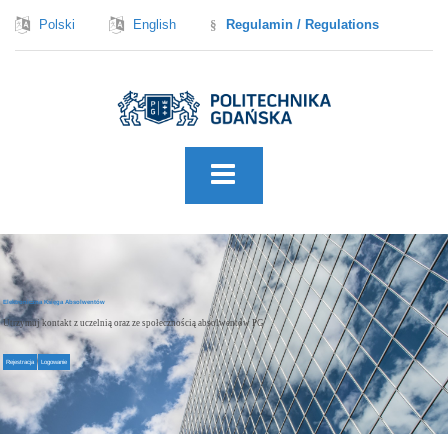
Polski
English
Regulamin / Regulations
Elektroniczna Księga Absolwentów
Utrzymuj kontakt z uczelnią oraz ze społecznością absolwentów PG
Rejestracja
Logowanie